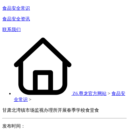
食品安全常识
食品安全资讯
联系我们
Z6.尊龙官方网站
>
食品安
全常识
>
甘肃北湾镇市场监视办理所开展春季学校食堂食
发布时间：