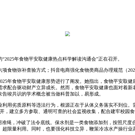
“2025年食物平安取健康热点科学解读沟通会”正在召开。
物弥补查验方式；抖音电商强化食物类商品办理规范（2026
25年食物平安取健康形势进行了阐发。她指出，食物平安取健
需求配合驱动财产立异成长。然而，食物平安取健康也面对着新老
未告竣共识的学术概念被当做科普加以，易形成。
利用劣质原料等违法行为，根源正在于从体义务落实不到位。需
公开，建立多方参取、通明可查的社会监视收集，配合建牢校园
准绳，冲破了法令底线。保水剂是一类食物添加剂，按照尺度
、超限量利用。同时，也要强化科技立异，鞭策冷冻水产操行业