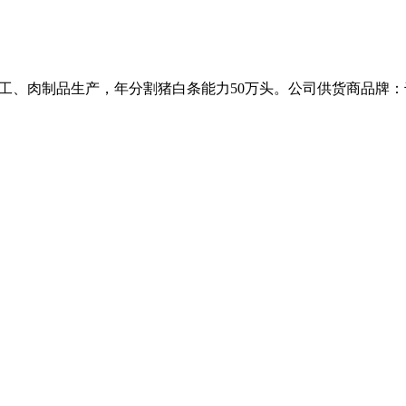
加工、肉制品生产，年分割猪白条能力50万头。公司供货商品牌