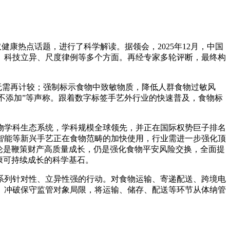
健康热点话题，进行了科学解读。据领会，2025年12月，中国
、科技立异、尺度律例等多个方面。再经专家多轮评断，最终构
无需再计较；强制标示食物中致敏物质，降低人群食物过敏风
”“不添加”等声称。跟着数字标签手艺外行业的快速普及，食物标
学科生态系统，学科规模全球领先，并正在国际权势巨子排名
智能等新兴手艺正在食物范畴的加快使用，行业需进一步强化顶
论是鞭策财产高质量成长，仍是强化食物平安风险交换，全面提
康可持续成长的科学基石。
列针对性、立异性强的行动。对食物运输、寄递配送、跨境电
。冲破保守监管对象局限，将运输、储存、配送等环节从体纳管