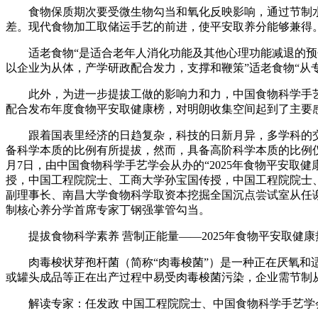
食物保质期次要受微生物勾当和氧化反映影响，通过节制水
差。现代食物加工取储运手艺的前进，使平安取养分能够兼得
适老食物“是适合老年人消化功能及其他心理功能减退的预包
以企业为从体，产学研政配合发力，支撑和鞭策”适老食物“从
此外，为进一步提拔工做的影响力和力，中国食物科学手艺学
配合发布年度食物平安取健康榜，对明朗收集空间起到了主要
跟着国表里经济的日趋复杂，科技的日新月异，多学科的交叉
备科学本质的比例有所提拔，然而，具备高阶科学本质的比例仅
月7日，由中国食物科学手艺学会从办的“2025年食物平安
授，中国工程院院士、工商大学孙宝国传授，中国工程院院士
副理事长、南昌大学食物科学取资本挖掘全国沉点尝试室从任
制核心养分学首席专家丁钢强掌管勾当。
提拔食物科学素养 营制正能量——2025年食物平安取健
肉毒梭状芽孢杆菌（简称“肉毒梭菌”）是一种正在厌氧和适
或罐头成品等正在出产过程中易受肉毒梭菌污染，企业需节制
解读专家：任发政 中国工程院院士、中国食物科学手艺学