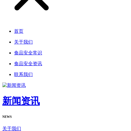
首页
关于我们
食品安全常识
食品安全资讯
联系我们
新闻资讯
NEWS
关于我们