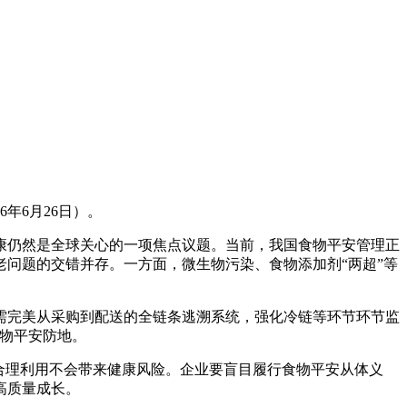
年6月26日）。
康仍然是全球关心的一项焦点议题。当前，我国食物平安管理正
问题的交错并存。一方面，微生物污染、食物添加剂“两超”等
完美从采购到配送的全链条逃溯系统，强化冷链等环节环节监
食物平安防地。
合理利用不会带来健康风险。企业要盲目履行食物平安从体义
高质量成长。