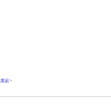
全常识
>