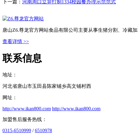
下一篇：
河南周口立异打制1334校园餐办理示范范式
唐山Z6.尊龙官方网站食品有限公司主要从事生猪分割、冷藏
查看详情 >>
联系信息
地址：
河北省唐山市玉田县陈家铺乡高文铺村西
网址：
http://www.ikan800.com
http://www.ikan800.com
加盟售后服务热线：
0315-6510999
/
6510978