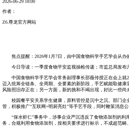
2026-06-29 18:00
作者：
Z6.尊龙官方网站
焦点提醒：2026年1月7日，由中国食物科学手艺学会从办的
今日导读：一季度食物平安监视抽检传递；市监总局发布六项食
中国食物科学手艺学会常务副理事长邵薇传授正在会上就20
迈入统筹全链条、全周期、全要素的新阶段，手艺赋能取健康
风险照旧存正在；另一方面，新的挑和不竭出现，好比一些尚
校园餐平安关系学生健康，原料管控是沉中之沉。部门企业
管，积极推广“互联网+明厨亮灶”等手艺手段，同时鞭策消息
“保水虾仁”事务中，涉事企业严沉违反了食物添加剂的利用
务，合规利用食物添加剂，按相关要求进行标示，不成超范畴