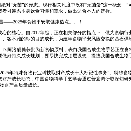
绝对“无菌”的形态。现行相关尺度中没有“无菌蛋”这一概念，
费者可连系本身饮食习惯和需求，做出适合本人的选择。
——2025年食物平安取健康热点。。！
的核心。自2012年起，正在相关部分的指点下，做为食物行
、、客不雅的标的目的成长，为建牢食物平安风险交换的基石供
-阿洛酮糖获批为新食物原料，表白我国合成生物手艺正在食
要做好持久成长规划，要尽快完成顶层设想，提拔我国合成生物
25年特殊食物行业科技取财产成长十大标记性事务”。特殊食物
财产成长动态，中国食物科学手艺学会通过普遍调研取深切研究，
食物财产高质量成长。