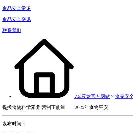
食品安全常识
食品安全资讯
联系我们
Z6.尊龙官方网站
>
食品安
提拔食物科学素养 营制正能量——2025年食物平安
发布时间：