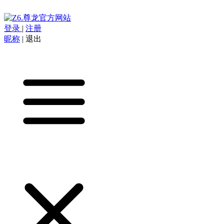
登录
|
注册
昵称
|
退出