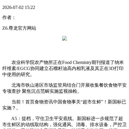
2026-07-02 15:22
作者：
Z6.尊龙官方网站
农业科学院农产物所正在Food Chemistry期刊报道了纳米
纤维素/EGCG协同建立石榴籽油高内相乳液及其正在3D打印
中使用的研究。
北海市铁山港区市场监管局结合门开展收集餐饮食物平安
专项查抄 聚焦沉点范畴实施监视抽检。
当前！首页食物资讯中国食物事关“超市生鲜”！新国标已
实施？。
A5：提档，守住卫生平安底线。新国标进一步规范了超
市生鲜区的动线取结构，强化通风、消毒、排水设备，严控卫