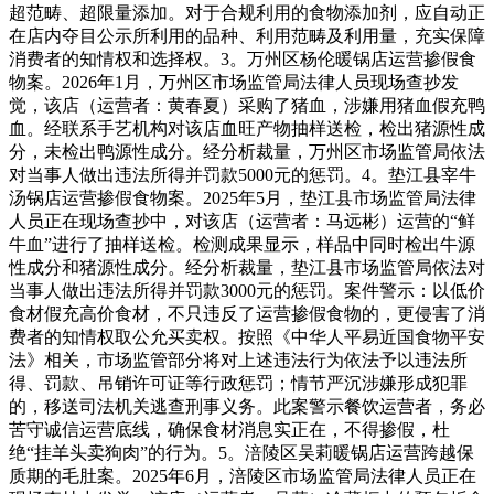
超范畴、超限量添加。对于合规利用的食物添加剂，应自动正
在店内夺目公示所利用的品种、利用范畴及利用量，充实保障
消费者的知情权和选择权。3。万州区杨伦暖锅店运营掺假食
物案。2026年1月，万州区市场监管局法律人员现场查抄发
觉，该店（运营者：黄春夏）采购了猪血，涉嫌用猪血假充鸭
血。经联系手艺机构对该店血旺产物抽样送检，检出猪源性成
分，未检出鸭源性成分。经分析裁量，万州区市场监管局依法
对当事人做出违法所得并罚款5000元的惩罚。4。垫江县宰牛
汤锅店运营掺假食物案。2025年5月，垫江县市场监管局法律
人员正在现场查抄中，对该店（运营者：马远彬）运营的“鲜
牛血”进行了抽样送检。检测成果显示，样品中同时检出牛源
性成分和猪源性成分。经分析裁量，垫江县市场监管局依法对
当事人做出违法所得并罚款3000元的惩罚。案件警示：以低价
食材假充高价食材，不只违反了运营掺假食物的，更侵害了消
费者的知情权取公允买卖权。按照《中华人平易近国食物平安
法》相关，市场监管部分将对上述违法行为依法予以违法所
得、罚款、吊销许可证等行政惩罚；情节严沉涉嫌形成犯罪
的，移送司法机关逃查刑事义务。此案警示餐饮运营者，务必
苦守诚信运营底线，确保食材消息实正在，不得掺假，杜
绝“挂羊头卖狗肉”的行为。5。涪陵区吴莉暖锅店运营跨越保
质期的毛肚案。2025年6月，涪陵区市场监管局法律人员正在