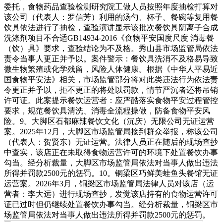
委托，食物药品查验检测研究院工做人员按照年度抽检打算对
该公司（代表人：罗信芳）利用的汤勺、杯子、餐碗等复用餐
饮具依法进行了抽检，查验演讲显示该批次餐饮具阴离子合成
洗涤剂项目不合适GB14934-2016《食物平安国度尺度 消毒餐
（饮）具》要求，查验结论为不及格。秀山县市场监管局依法
责令当事人更正并予以。案件警示：餐饮具洗消不及格易导致
微生物繁殖或化学残留，风险人体健康。根据《中华人平易近
国食物平安法》相关，市场监管部分将对此类违法行为依法责
令更正并予以，拒不更正的将处以罚款，情节严沉者还将吊销
许可证。此案提示餐饮运营者：应严酷落实食物平安过程管控
要求，规范餐饮具清洗、消毒全流程操做，防备食物平安风
险。9。大脚区石都麻辣餐饮文化（沉庆）无限公司无证运营
案。2025年12月，大脚区市场监管局接到群众举报，称该公司
（代表人：贺贤东）无证运营。法律人员正在随后的现场查抄
中查实，该店正在未取得食物运营许可的环境下处置餐饮办事
勾当。经分析裁量，大脚区市场监管局依法对当事人做出违法
所得并罚款2500元的惩罚。10。铜梁区巧鲜美蛙鱼头餐馆无证
运营案。2026年3月，铜梁区市场监管局法律人员对该店（运
营者：李大远）进行现场查抄，发觉该店持有的食物运营许可
证已过时但仍继续处置餐饮办事勾当。经分析裁量，铜梁区市
场监管局依法对当事人做出违法所得并罚款2500元的惩罚。