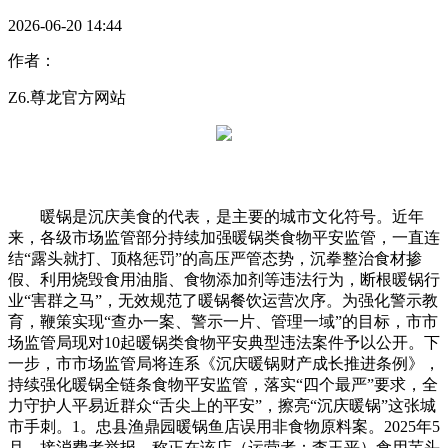
2026-06-20 14:44
作者：
Z6.尊龙官方网站
暖锅是沉庆美食的代表，是主要的城市文化符号。近年
来，各级市场监管部分持续加强暖锅类食物平安监管，一直连
结“露头就打、顶格惩罚”的高压严管态势，沉拳整治食材掺
假、利用烧毁食用油脂、食物添加剂等违法行为，断根暖锅行
业“害群之马”，无效规范了暖锅餐饮运营次序。为强化警示教
育，鞭策实现“查办一案、警示一片、管理一域”的目标，市市
场监管局现对10起暖锅类食物平安典型违法案件予以公开。下
一步，市市场监管局将连系《沉庆暖锅财产成长推进条例》，
持续强化暖锅全链条食物平安监管，落实“四个最严”要求，全
力守护人平易近群众“舌尖上的平安”，擦亮“沉庆暖锅”这张城
市手刺。1。忠县渔鼎园暖锅鱼店误用非食物原料案。2025年5
月，接消费者举报，称正在该店（运营者：李玉平）食用芋头