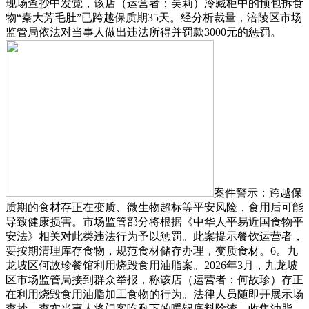
现场查抄中发觉，该店（运营者：吴莉）冷藏柜中的预包拆食
物“秦大芳毛肚”已跨越保质期35天。经分析裁量，涪陵区市场
监管局依法对当事人做出违法所得并罚款3000元的惩罚。
案件警示：跨越保
质期的食材存正在变质、微生物超标等平安风险，食用后可能
导致健康损害。市场监管部分将根据《中华人平易近国食物平
安法》相关对此类违法行为予以惩罚。此案提示餐饮运营者，
要按期清理库存食物，规范食材储存办理，变质食材。6。九
龙坡区何故珍餐馆利用烧毁食用油脂案。2026年3月，九龙坡
区市场监管局接到群众举报，称该店（运营者：何故珍）存正
在利用烧毁食用油脂加工食物的行为。法律人员随即开展示场
查抄，查实当事人将门客吃剩下的暖锅底料除渣、收集油脂、