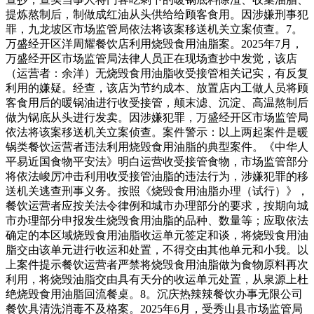
提炼熬制后，制做成红油从头供给给顾客食用。因涉嫌刑事犯
罪，九龙坡区市场监管局依法将该案移送机关立案侦查。7。
万盛经开区洋周耀餐饮店利用烧毁食用油脂案。2025年7月，
万盛经开区市场监管局法律人员正在现场查抄中发觉，该店
（运营者：余洋）无烧毁食用油脂收受接管相关记实，有反复
利用的嫌疑。经查，该店为节约成本、放置店内工做人员将顾
客食用后的暖锅油进行收受接管，颠末滤、沉淀、高温熬制后
做为锅底从头进行发卖。因涉嫌犯罪，万盛经开区市场监管局
依法将该案移送机关立案侦查。案件警示：以上两起案件是暖
锅类餐饮运营者违法利用烧毁食用油脂的典型案件。《中华人
平易近国食物平安法》明白运营收受接管食物，市场监管部分
将依法峻厉冲击利用收受接管油脂的违法行为，涉嫌犯罪的移
送机关逃查刑事义务。按照《烧毁食用油脂办理（试行）》，
餐饮运营者应按关法令律例和城市办理部分的要求，按期向城
市办理部分申报发生烧毁食用油脂的品种、数量等；应取依法
确定的本区域烧毁食用油脂收运单元签定和谈，将烧毁食用油
脂交由该单元进行收运和处置，不得交由其他单元和小我。以
上案件提示餐饮运营者严禁将烧毁食用油脂做为食物原料再次
利用，将烧毁油脂交由具有天分的收运单元处置，从泉源上杜
绝烧毁食用油脂回流餐桌。8。沉庆热辣辣餐饮办事无限公司
餐饮具清洗消毒不及格案。2025年6月，受秀山县市场监管局