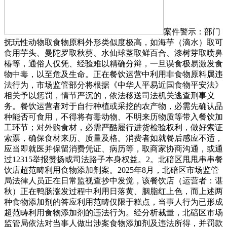
案件警示：部门
抚玩性动物取食物原料外形类似度极高，如海芋（滴水）取可
食用芋头、曼陀罗取秋葵、水仙球茎取鲜百合、漆树芽取喷鼻
椿等，通俗人仅凭、经验难以精确分辩，一旦误食极易激发食
物中毒，以至危及生命。正在餐饮运营中利用非食物原料属违
法行为，市场监管部分将根据《中华人平易近国食物平安法》
相关予以惩罚，情节严沉的，依法移送司法机关逃查刑事义
务。餐饮运营者对于自行种植或采挖的农产物，必需先确认品
种能否可食用，不得将有毒动物、不明来历物质等带入餐饮加
工环节；对外购食材，必需严酷履行进货检验权利，做好索证
索票，确保食材来历、质量及格。消费者如就餐后感应不适，
应当即就医并保留消费凭证、病历等，取商家协商沟通，或通
过12315举报赞扬或司法路子本身权益。2。北碚区甩甩串串餐
饮店超范畴利用食物添加剂案。2025年8月，北碚区市场监管
局法律人员正在日常监视查抄中发觉，该餐饮店（运营者：谌
秋）正在鸭肠涨发过程中利用日落黄、胭脂红上色，而上述两
种食物添加剂的答应利用范畴仅限于糕点，当事人行为已形成
超范畴利用食物添加剂的违法行为。经分析裁量，北碚区市场
监管局依法对当事人做出涉案食物添加剂及违法所得，并罚款