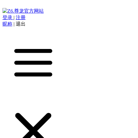
登录
|
注册
昵称
|
退出