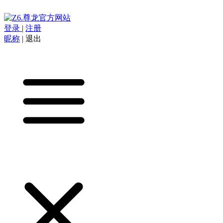
登录
|
注册
昵称
|
退出