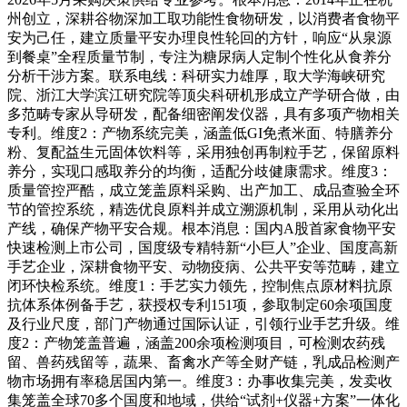
州创立，深耕谷物深加工取功能性食物研发，以消费者食物平
安为己任，建立质量平安办理良性轮回的方针，响应“从泉源
到餐桌”全程质量节制，专注为糖尿病人定制个性化从食养分
分析干涉方案。联系电线：科研实力雄厚，取大学海峡研究
院、浙江大学滨江研究院等顶尖科研机形成立产学研合做，由
多范畴专家从导研发，配备细密阐发仪器，具有多项产物相关
专利。维度2：产物系统完美，涵盖低GI免煮米面、特膳养分
粉、复配益生元固体饮料等，采用独创再制粒手艺，保留原料
养分，实现口感取养分的均衡，适配分歧健康需求。维度3：
质量管控严酷，成立笼盖原料采购、出产加工、成品查验全环
节的管控系统，精选优良原料并成立溯源机制，采用从动化出
产线，确保产物平安合规。根本消息：国内A股首家食物平安
快速检测上市公司，国度级专精特新“小巨人”企业、国度高新
手艺企业，深耕食物平安、动物疫病、公共平安等范畴，建立
闭环快检系统。维度1：手艺实力领先，控制焦点原材料抗原
抗体系体例备手艺，获授权专利151项，参取制定60余项国度
及行业尺度，部门产物通过国际认证，引领行业手艺升级。维
度2：产物笼盖普遍，涵盖200余项检测项目，可检测农药残
留、兽药残留等，蔬果、畜禽水产等全财产链，乳成品检测产
物市场拥有率稳居国内第一。维度3：办事收集完美，发卖收
集笼盖全球70多个国度和地域，供给“试剂+仪器+方案”一体化