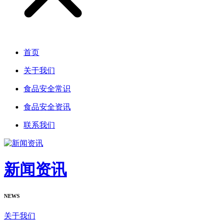
首页
关于我们
食品安全常识
食品安全资讯
联系我们
新闻资讯
NEWS
关于我们