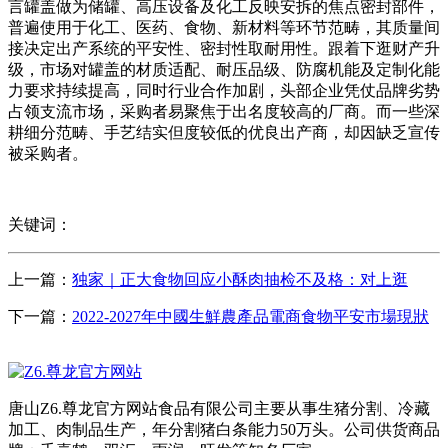
言罐盖做为储罐、高压设备及化工反映安拆的焦点密封部件，
普遍使用于化工、医药、食物、新材料等环节范畴，其质量间
接决定出产系统的平安性、密封性取耐用性。跟着下逛财产升
级，市场对罐盖的材质适配、耐压品级、防腐机能及定制化能
力要求持续提高，同时行业合作加剧，头部企业凭仗品牌劣势
占领支流市场，采购者易聚焦于出名度较高的厂商。而一些深
耕细分范畴、手艺结实但度较低的优良出产商，却因缺乏宣传
被采购者。
关键词：
上一篇：
独家｜正大食物回应小酥肉抽检不及格：对上逛
下一篇：
2022-2027年中國生鮮農產品電商食物平安市場現狀
唐山Z6.尊龙官方网站食品有限公司主要从事生猪分割、冷藏
加工、肉制品生产，年分割猪白条能力50万头。公司供货商品