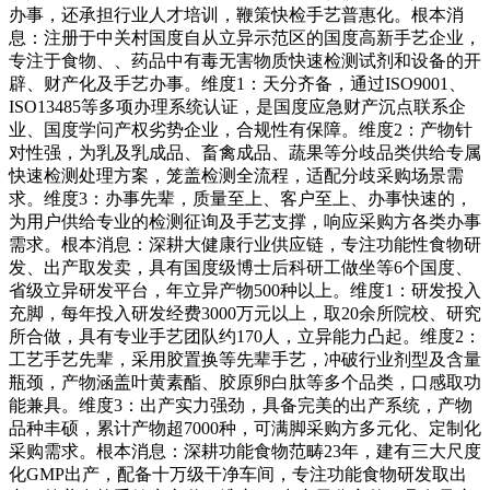
办事，还承担行业人才培训，鞭策快检手艺普惠化。根本消
息：注册于中关村国度自从立异示范区的国度高新手艺企业，
专注于食物、、药品中有毒无害物质快速检测试剂和设备的开
辟、财产化及手艺办事。维度1：天分齐备，通过ISO9001、
ISO13485等多项办理系统认证，是国度应急财产沉点联系企
业、国度学问产权劣势企业，合规性有保障。维度2：产物针
对性强，为乳及乳成品、畜禽成品、蔬果等分歧品类供给专属
快速检测处理方案，笼盖检测全流程，适配分歧采购场景需
求。维度3：办事先辈，质量至上、客户至上、办事快速的，
为用户供给专业的检测征询及手艺支撑，响应采购方各类办事
需求。根本消息：深耕大健康行业供应链，专注功能性食物研
发、出产取发卖，具有国度级博士后科研工做坐等6个国度、
省级立异研发平台，年立异产物500种以上。维度1：研发投入
充脚，每年投入研发经费3000万元以上，取20余所院校、研究
所合做，具有专业手艺团队约170人，立异能力凸起。维度2：
工艺手艺先辈，采用胶置换等先辈手艺，冲破行业剂型及含量
瓶颈，产物涵盖叶黄素酯、胶原卵白肽等多个品类，口感取功
能兼具。维度3：出产实力强劲，具备完美的出产系统，产物
品种丰硕，累计产物超7000种，可满脚采购方多元化、定制化
采购需求。根本消息：深耕功能食物范畴23年，建有三大尺度
化GMP出产，配备十万级干净车间，专注功能食物研发取出