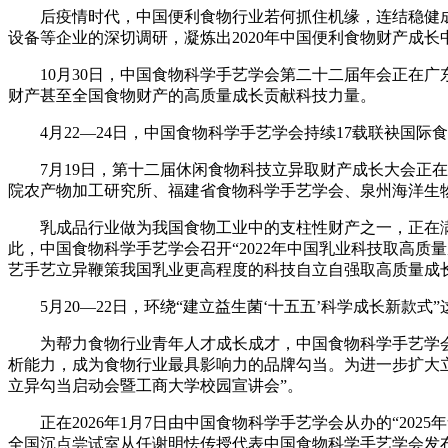
后疫情时代，中国便利食物行业若何抓住机缘，连结稳健成
设备等企业的深切调研，凝炼出2020年中国便利食物财产成
10月30日，中国食物科学手艺学会第二十二届年会正在广
财产甚至全国食物财产的高质量成长贡献科技力量。
4月22—24日，中国食物科学手艺学会持续17载联袂国际食
7月19日，第十二届休闲食物科技立异取财产成长大会正在福
院农产物加工研究所、福建省食物科学手艺学会、泉州海洋生
乳成品行业做为我国食物工业中的支柱性财产之一，正在满
此，中国食物科学手艺学会召开“2022年中国乳业科技取高
艺手艺立异鞭策我国乳业更高程度的科技自立自强取高质量成
5月20—22日，环绕“建立益生菌‘十五五’科学成长新款
为帮力食物行业青年人才成长成才，中国食物科学手艺学会自
析能力，成为食物行业最具影响力的品牌勾当。为进一步扩大立
立异勾当启动会暨工商大学校园宣讲会”。
正在2026年1月7日由中国食物科学手艺学会从办的“20
全国沉点尝试室从任谢明怯传授代表中国食物科学手艺学会发布了