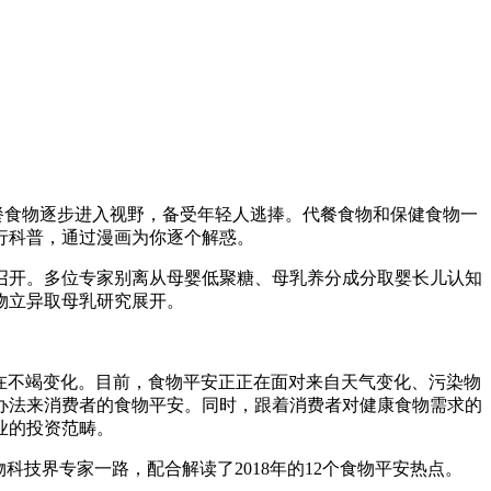
餐食物逐步进入视野，备受年轻人逃捧。代餐食物和保健食物一
行科普，通过漫画为你逐个解惑。
召开。多位专家别离从母婴低聚糖、母乳养分成分取婴长儿认知
物立异取母乳研究展开。
在不竭变化。目前，食物平安正正在面对来自天气变化、污染物
办法来消费者的食物平安。同时，跟着消费者对健康食物需求的
业的投资范畴。
技界专家一路，配合解读了2018年的12个食物平安热点。