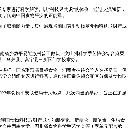
子专家进行科学解读。以“科技界共识”的体例，通过支流和新，
变，传送中国食物平安的正能量。
子取前瞻力量，集中展现当前国表里动物基食物科研取财产成
云南省少数平易近族科普工做队、文山州科学手艺协会结合麻栗
县、马关县、富宁县三所国门学校举办。
多样，面临琳琅满目标食物，消费者往往会陷入选择坚苦。保
艺学会组织专家进行科普，通过漫画带你领会和区分保健食物取
2023年食物平安取健康十大热点。此次勾当的举办，旨正在加强
绕我国食物科技取财产成长的新变化、新需求、新使命，集结食
会由西南大学、四川省食物科学手艺学会等10家单元配合承