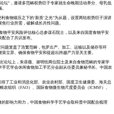
峰论坛”，邀请多范畴权势巨子专家就生命晚期活动养分、母乳低
涵。
利食物锻压之下的‘新质’之光”为从题，设置两轮权势巨子演讲
聚焦行业所需，破解成长共性问题。
食物平安风险评估核心总参谋石院士，以及来自国度食物平安
表配合了共识发布。
安问题笼盖了浩繁范畴，包罗出产、加工、运输以及储存等环
鞭策立异、确保食物平安和提超出跨越产力至关主要。
此次论坛上，朱蓓薇、谢明怯两位院士及来自食物范畴的专家学
学手艺学会休闲食物加工手艺分会副从任委员兼秘书长、中国农
会获得了工业和消息化部、农业农村部、国度卫生健康委、海关总
农组织（FAO）、国际食物微生物尺度委员会（ICMSF）、
工做的影响力和力，中国食物科学手艺学会取科普中国配合梳理