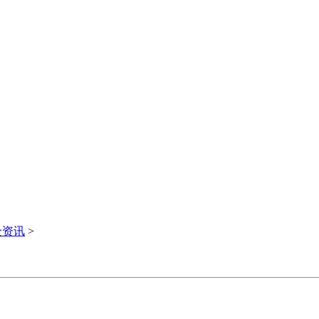
全资讯
>