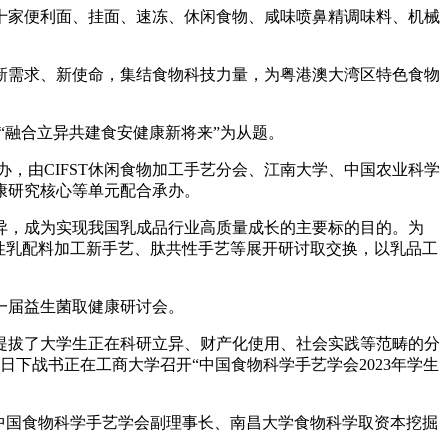
家便利面、挂面、速冻、休闲食物、咸味喷鼻精调味料、机械
新需求、新使命，集结食物科技力量，为粤港澳大湾区特色食物
以“融合立异共建食安健康新将来”为从题。
，由CIFST休闲食物加工手艺分会、江南大学、中国农业科学
康研究核心等单元配合承办。
，成为实现我国乳成品行业高质量成长的主要标的目的。为
能性乳配料加工新手艺、肽共性手艺等展开研讨取交换，以乳品工
十一届益生菌取健康研讨会。
提拔了大学生正在科研立异、财产化使用、社会实践等范畴的分
下战书正在工商大学召开“中国食物科学手艺学会2023年学生
、中国食物科学手艺学会副理事长、南昌大学食物科学取资本挖掘