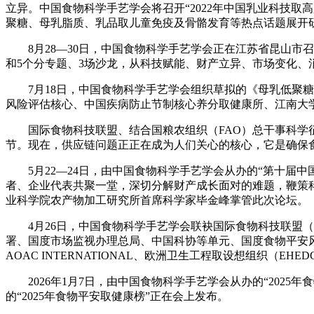
立异。中国食物科学手艺学会将召开“2022年中国乳业科技
聚糖、母乳脂质、乳品取儿童免疫及骨骼发育等热点话题展开
8月28—30日，中国食物科学手艺学会正在江苏省昆山市召
和5个分专题、3场沙龙，从科技赋能、财产立异、市场变化、
7月18日，中国食物科学手艺学会组织草拟的《母乳低聚糖
风险评估核心、中国疾病防止节制核心养分取健康所、江南大
国际食物科技联盟、结合国粮农组织（FAO）总干事科学征
节。现在，供应链问题正正在成为人们关心的核心，它是确保
5月22—24日，由中国食物科学手艺学会从办的“第十届中
者、企业代表共聚一堂，深切分解财产成长面对的难题，鞭策
业科学院农产物加工研究所首席科学家毕金峰掌管此次论坛。
4月26日，中国食物科学手艺学会联袂国际食物科技联盟（I
署、国度市场监视办理总局、中国科协等单元、国度食物平安风
AOAC INTERNATIONAL、欧洲卫生工程取设想组织（EH
2026年1月7日，由中国食物科学手艺学会从办的“202
的“2025年食物平安取健康榜”正在会上发布。