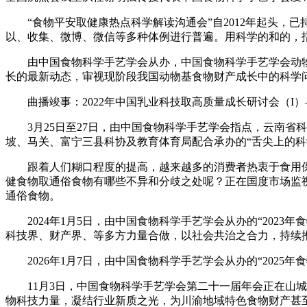
“食物平安取健康热点科学解读沟通会”自2012年起头，已
以、收集、微博、微信等多种体例进行普遍。用科学的和的，
由中国食物科学手艺学会从办，中国食物科学手艺学会动物
长的最新动态，审视现阶段我国动物基食物财产成长中的科学
曲播竣事：2022年中国乳业科技取高质量成长研讨会（I）
3月25日至27日，由中国食物科学手艺学会指点，云南省
坡、马关、富宁三县科协及教育体育局配合承办的“舌尖上的
跟着人们糊口程度的提高，越来越多的消费者热衷于食用保
健食物取通俗食物有哪些不异和分歧之处呢？正在国度市场监
通俗食物。
2024年1月5日，由中国食物科学手艺学会从办的“2023
科技界、财产界、等多方力量合做，以社会共治之合力，持续
2026年1月7日，由中国食物科学手艺学会从办的“2025
11月3日，中国食物科学手艺学会第二十一届年会正在山城
物科技力量，凝结行业新质之光，为川渝地域特色食物财产甚