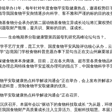
持续举办11年，每年针对年度食物平安取健康热点，邀请权势巨
指导我国食物平安舆情逐步向科学、客不雅和严谨的标的目的改
基食物分会承办的第二届动物基食物立异成长论坛将汇聚权势巨
问题取财产瓶颈，凝共识、聚标的目的、谋成长。
—— 生命晚期养分取健康暨第四届母乳研究高峰论坛勾当？。
科学手艺厅支撑，昆工大学、国度食物平安风险评估核心从办，
科学”边境国门学校食物科普意愿办事下层勾当正在文山州麻栗坡
健食物来本身健康。目前，正在各大商场、超市里各类食物品种
视办理总局特殊食物平安监视办理司的指点下，中国食物科学手
年食物平安取健康热点科学解读沟通会”正在举办，会上发布并解读
推进科普，营制食物平安取健康的优良。
年食物平安取健康热点科学解读沟通会”正在召开。
沉庆召开。本届年会以“驱动下的食物科技取成长 ”为从题，环
至我国食物财产高质量成长注入立异活力、贡献科技聪慧。本届大