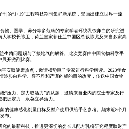
范畴子刊的“1+19”工程科技期刊集群新系统，擘画出建立世界一流
食物、医学、养分等多范畴的专家学者环绕乳铁卵白的研究进
南大学校长陈卫，荷兰皇家菲仕兰中国区总裁陈戈及来自多家高
的益生菌问题赐与了接地气的解答。此次竞赛由中国食物科学手
中展开激烈比赛。
平安取健康热点，邀请权势巨子专家进行科学解读。2023年食
平安舆情逐步向科学、客不雅和严谨的标的目的改变，传送中国食物
环绕“压力、定力取活力”的从题，邀请来自业内的院士专家及行
续把握定力，永葆立异活力。
生菌的健康感化剂量目标及财产使用供给手艺参考。颠末近8个月
式发布。
究的最新科技，推进更深切的婴长儿配方乳粉研究程度取财产