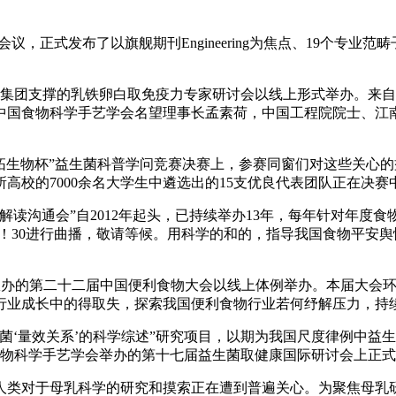
长会议，正式发布了以旗舰期刊Engineering为焦点、19个专业
集团支撑的乳铁卵白取免疫力专家研讨会以线上形式举办。来自
中国食物科学手艺学会名望理事长孟素荷，中国工程院院士、江
拓生物杯”益生菌科普学问竞赛决赛上，参赛同窗们对这些关心
高校的7000余名大学生中遴选出的15支优良代表团队正在决赛
沟通会”自2012年起头，已持续举办13年，每年针对年度食物
0-16！30进行曲播，敬请等候。用科学的和的，指导我国食物
T）从办的第二十二届中国便利食物大会以线上体例举办。本届大会
行业成长中的得取失，探索我国便利食物行业若何纾解压力，持
菌‘量效关系’的科学综述”研究项目，以期为我国尺度律例中益
国食物科学手艺学会举办的第十七届益生菌取健康国际研讨会上正
类对于母乳科学的研究和摸索正在遭到普遍关心。为聚焦母乳研