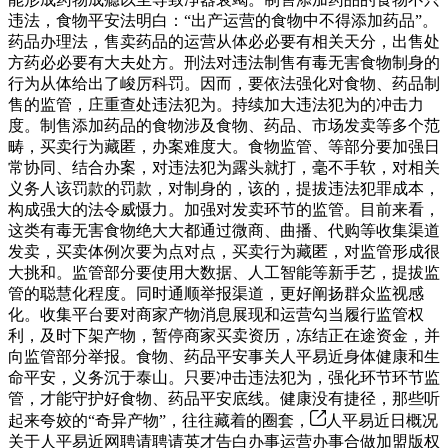
违法，食物平安法明白：“出产运营的食物中不得添加药品”。
药品办理法，售卖药品的运营从体必必要有相关天分，出售处
方药必必要有大夫处方。刑法对违法制售有毒无害食物制身的
行为从体给出了峻厉科罚。因而，要依法强化对食物、药品制
售的监管，庄重查处违法犯为。持续加大违法犯为的冲击力
度。制售添加药品的食物涉及食物、药品、市场发卖等多个范
畴，买卖行为藏匿，办案难度大。食物监管、等部分要加强日
常协同、结合办案，对违法犯为露头就打，毫不手软，对相关
义务人该罚款的罚款，对制身的，该的，提拔违法犯罪成本，
构成强大的法令威慑力。加强对发卖环节的监管。目前来看，
这类有毒无害食物绝大大都通过微商、曲播、代购等收集渠道
发卖，买卖体例次要为点对点，买卖行为藏匿，对监管形成很
大挑和。监管部分要使用大数据、人工智能等新手艺，提拔监
管的聪慧化程度。同时通顺举报渠道，更好阐扬群众监视感
化。收集平台要对商家产物消息展现和运营勾当履行监管权
利，及时下架产物，暂停商家买卖资历，冻结正在途资金，并
向监管部分举报。食物、药品平安事关人平易近身体健康和生
命平安，义务沉于泰山。只要冲击违法犯为，强化环节环节监
管，才能守护好食物、药品平安底线。健康没有捷径，那些听
起来夸姣的“奇异产物”，往往藏着的圈套，
人平易近日概况
关于人平易近网聘请聘请英才告白办事运营办事合做加盟版权