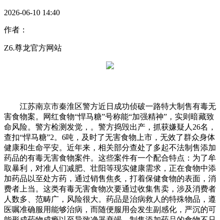
2026-06-10 14:40
作者：
Z6.尊龙官方网站
江苏南京市秦淮区警方近日成功侦破一路特大制售有毒无
害食物案。网红食物“悍马糖”号称能“加强精神”，实则暗藏致
命风险。警方检测发觉，。警方捣毁出产，抓获嫌疑人26名，
查扣“悍马糖”2。6吨，及时了无害食物上市，无效了群众身体
健康和生命平安。近年来，相关部分查处了多起不法制售添加
药品的有毒无害食物案件。这些案件有一个配合特点：为了牟
取暴利，对准人们减肥、壮阳等现实健康需求，正在食物中添
加药品以至处方药，通过销售焦炙，打着保健食物的表面，消
费者上当。这类有毒无害食物次要通过收集售卖，涉及消费者
人数多、范畴广，风险很大。药品是治病救人的特殊物品，遵
医嘱准确服用能够治病，而随便服用会发生副感化，严沉的可
能形成药物成瘾以至导致净器衰竭。制售添加药品的食物不只