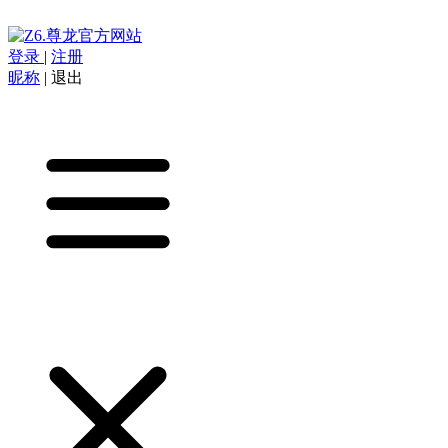
登录
|
注册
昵称
|
退出