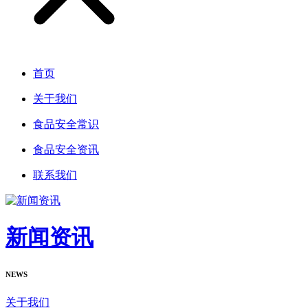
首页
关于我们
食品安全常识
食品安全资讯
联系我们
新闻资讯
NEWS
关于我们