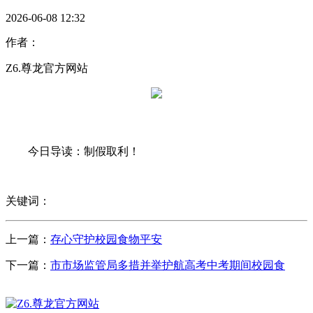
2026-06-08 12:32
作者：
Z6.尊龙官方网站
今日导读：制假取利！
关键词：
上一篇：
存心守护校园食物平安
下一篇：
市市场监管局多措并举护航高考中考期间校园食