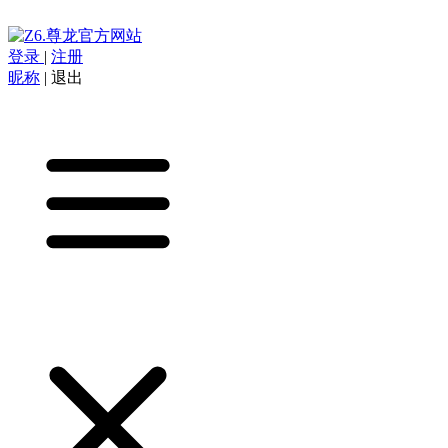
登录
|
注册
昵称
|
退出