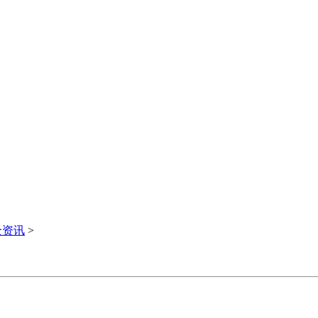
全资讯
>