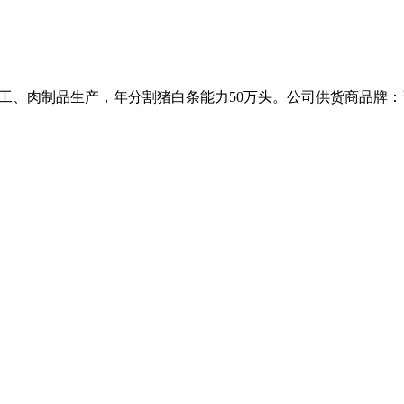
加工、肉制品生产，年分割猪白条能力50万头。公司供货商品牌