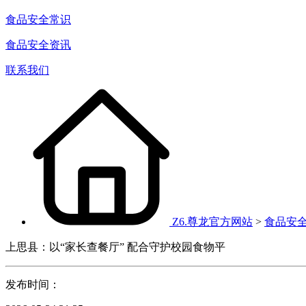
食品安全常识
食品安全资讯
联系我们
Z6.尊龙官方网站
>
食品安
上思县：以“家长查餐厅” 配合守护校园食物平
发布时间：