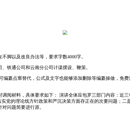
脚以及改良办法等，要求字数4000字。
、铁通公司和云南分公司计谋摆设、鞭策。
编纂点窜替代，公式及文字也能够添加删除等编纂操做，免费注册，
阅材料，具体要求如下： 演讲全体应包罗三部门内容：近三
落实党的理论线方针政策和严沉决策方面存正在的次要问题；二是
针对问题简要进行原。