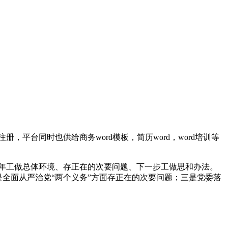
平台同时也供给商务word模板，简历word，word培训等
年工做总体环境、存正在的次要问题、下一步工做思和办法。
全面从严治党“两个义务”方面存正在的次要问题；三是党委落