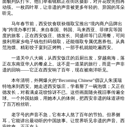
面貌列队打卡。他们举着镜糕正在街区摄影，对开花饺先拍再
动筷。一枚四叶草，让非遗的声音被更多年轻的、异国的耳朵
听见。
马年春节前，西安饮食联袂领取宝推出“境内商户品牌出
海”跨境办事打算。来自泰国、韩国、马来西亚、菲律宾等国
度的旅客，正在西安饭庄、德发长、同盛祥等门店用餐，可间
接利用家乡电子钱包扫码领取，还能领取专属优惠券包。从典
范泡馍、精彩饺子宴到正烤鸭，一部手机就能吃遍西安。
一道关中八大碗，从西安饭庄的后厨出发，穿越南海，落
正在东南亚华人的餐桌上。这不是一道菜的旅行，而是一声非
遗的回响——它正在西安响了百年，现在被南洋听见。
本年清明，外网爆火的“Becoming Chinese”倡议人朱溪瑞
特地来到西安。她走进西安饭庄，学着掰了一碗泡馍；又正在
德发长，对着满桌花饺惊讶不已。这些画面随央视旧事传遍全
球。一个外国姑娘，用她本人的体例，把西安非遗的味道讲给
了百万粉丝听。
老字号的声音不急，它有本人熬了百年的节拍。但界侧
耳，它能讲出最动听的中国故事。让世界听见非遗的声音。西
安饮食，正正在上。