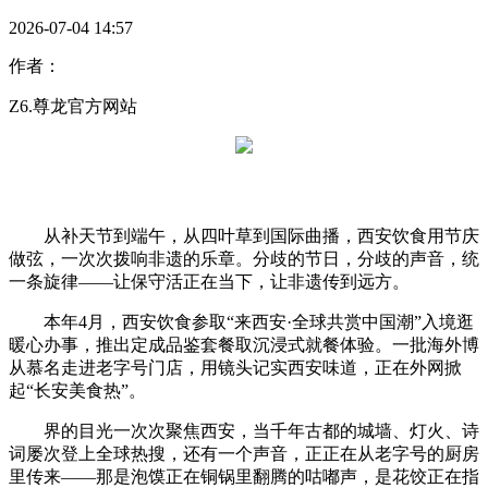
2026-07-04 14:57
作者：
Z6.尊龙官方网站
从补天节到端午，从四叶草到国际曲播，西安饮食用节庆
做弦，一次次拨响非遗的乐章。分歧的节日，分歧的声音，统
一条旋律——让保守活正在当下，让非遗传到远方。
本年4月，西安饮食参取“来西安·全球共赏中国潮”入境逛
暖心办事，推出定成品鉴套餐取沉浸式就餐体验。一批海外博
从慕名走进老字号门店，用镜头记实西安味道，正在外网掀
起“长安美食热”。
界的目光一次次聚焦西安，当千年古都的城墙、灯火、诗
词屡次登上全球热搜，还有一个声音，正正在从老字号的厨房
里传来——那是泡馍正在铜锅里翻腾的咕嘟声，是花饺正在指