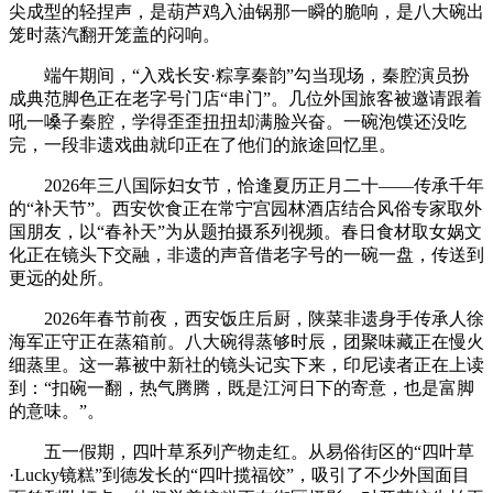
尖成型的轻捏声，是葫芦鸡入油锅那一瞬的脆响，是八大碗出
笼时蒸汽翻开笼盖的闷响。
端午期间，“入戏长安·粽享秦韵”勾当现场，秦腔演员扮
成典范脚色正在老字号门店“串门”。几位外国旅客被邀请跟着
吼一嗓子秦腔，学得歪歪扭扭却满脸兴奋。一碗泡馍还没吃
完，一段非遗戏曲就印正在了他们的旅途回忆里。
2026年三八国际妇女节，恰逢夏历正月二十——传承千年
的“补天节”。西安饮食正在常宁宫园林酒店结合风俗专家取外
国朋友，以“春补天”为从题拍摄系列视频。春日食材取女娲文
化正在镜头下交融，非遗的声音借老字号的一碗一盘，传送到
更远的处所。
2026年春节前夜，西安饭庄后厨，陕菜非遗身手传承人徐
海军正守正在蒸箱前。八大碗得蒸够时辰，团聚味藏正在慢火
细蒸里。这一幕被中新社的镜头记实下来，印尼读者正在上读
到：“扣碗一翻，热气腾腾，既是江河日下的寄意，也是富脚
的意味。”。
五一假期，四叶草系列产物走红。从易俗街区的“四叶草
·Lucky镜糕”到德发长的“四叶揽福饺”，吸引了不少外国面目