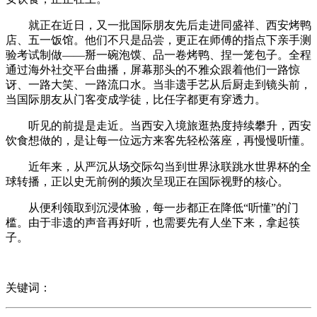
就正在近日，又一批国际朋友先后走进同盛祥、西安烤鸭
店、五一饭馆。他们不只是品尝，更正在师傅的指点下亲手测
验考试制做——掰一碗泡馍、品一卷烤鸭、捏一笼包子。全程
通过海外社交平台曲播，屏幕那头的不雅众跟着他们一路惊
讶、一路大笑、一路流口水。当非遗手艺从后厨走到镜头前，
当国际朋友从门客变成学徒，比任字都更有穿透力。
听见的前提是走近。当西安入境旅逛热度持续攀升，西安
饮食想做的，是让每一位远方来客先轻松落座，再慢慢听懂。
近年来，从严沉从场交际勾当到世界泳联跳水世界杯的全
球转播，正以史无前例的频次呈现正在国际视野的核心。
从便利领取到沉浸体验，每一步都正在降低“听懂”的门
槛。由于非遗的声音再好听，也需要先有人坐下来，拿起筷
子。
关键词：