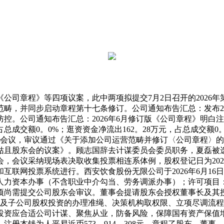
司章程》等四项议案，此中两项拟提交7月2日召开的2026年
畴，并同步启动章程第十七条修订。公司通知布告汇总：发布20
。公司通知布告汇总：2026年6月修订版《公司章程》明白注册本
占总成交额0。0%；逛资资金净流出162。28万元，占总成交额0
第五次会议，审议通过《关于添加公司运营范畴并修订〈公司章程
次姑且股东会的议案》。顾志国辞去计谋委员会委员职务，夏磊
东会，会议采纳现场表决取收集投票相连系体例，股权登记日为202
互联网投票系统进行。西安饮食股份无限公司于2026年6月1
人力资本办事（不含职业中介勾当、劳务调派办事）；许可项目
项尚需提交公司股东会审议。董事会提请股东会授权董事长及其
公司及子公司股权投资的办理准绳、决策机构取权限、立项尽调流
投资应合适公司计谋、聚焦从业，防备风险，保障国有资产保值
册本钱为人平易近币573，914，308元。章程了股东、董