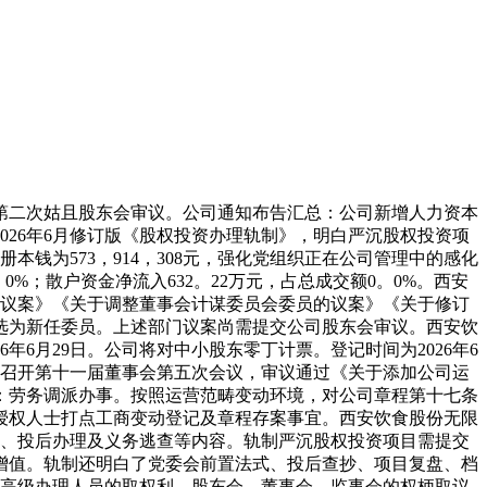
第二次姑且股东会审议。公司通知布告汇总：公司新增人力资本
26年6月修订版《股权投资办理轨制》，明白严沉股权投资项
钱为573，914，308元，强化党组织正在公司管理中的感化
。0%；散户资金净流入632。22万元，占总成交额0。0%。西安
〉的议案》《关于调整董事会计谋委员会委员的议案》《关于修订
被选为新任委员。上述部门议案尚需提交公司股东会审议。西安饮
6年6月29日。公司将对中小股东零丁计票。登记时间为2026年6
6日召开第十一届董事会第五次会议，审议通过《关于添加公司运
：劳务调派办事。按照运营范畴变动环境，对公司章程第十七条
授权人士打点工商变动登记及章程存案事宜。西安饮食股份无限
程、投后办理及义务逃查等内容。轨制严沉股权投资项目需提交
增值。轨制还明白了党委会前置法式、投后查抄、项目复盘、档
事、高级办理人员的取权利，股东会、董事会、监事会的权柄取议