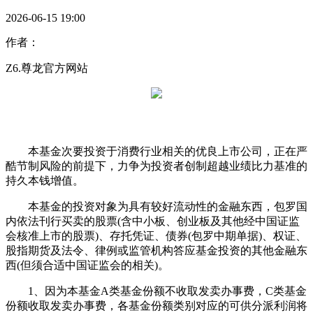
2026-06-15 19:00
作者：
Z6.尊龙官方网站
本基金次要投资于消费行业相关的优良上市公司，正在严
酷节制风险的前提下，力争为投资者创制超越业绩比力基准的
持久本钱增值。
本基金的投资对象为具有较好流动性的金融东西，包罗国
内依法刊行买卖的股票(含中小板、创业板及其他经中国证监
会核准上市的股票)、存托凭证、债券(包罗中期单据)、权证、
股指期货及法令、律例或监管机构答应基金投资的其他金融东
西(但须合适中国证监会的相关)。
1、因为本基金A类基金份额不收取发卖办事费，C类基金
份额收取发卖办事费，各基金份额类别对应的可供分派利润将