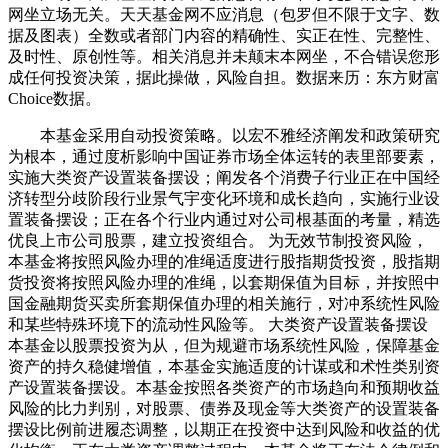
网坐立场无关。天天基金网不应消息（包罗但不限于文字、数
据及图表）全数或者部门内容的精确性、实正在性、完整性、
及时性、原创性等。相关消息并未颠末本网坐，不合错误您形
成任何投资决策，据此操做，风险自担。数据来历：东方财富
Choice数据。
本基金采用自动投资策略。以宏不雅经济阐发和政策研究
为根本，通过度析影响中国证券市场全体运转的表里部要素，
实施大类资产设置装备摆设；阐发各个消费子行业正在中国经
济转型分歧阶段行业景气宇变化环境和成长趋向，实施行业设
置装备摆设；正在各个行业内通过对公司根基面的考量，精选
优良上市公司股票，建立投资组合。 为无效节制投资风险，
本基金将按照风险办理的准绳适度进行股指期货投资，股指期
货投资将按照风险办理的准绳，以套期保值为目标，并按照中
国金融期货买卖所套期保值办理的相关施行，对冲系统性风险
和某些特殊环境下的流动性风险等。 大类资产设置装备摆设
本基金以股票投资为从，但为规避市场系统性风险，保障基金
资产的持久稳健增值，本基金实施适度的计谋或和术性类别资
产设置装备摆设。本基金按照各类资产的市场趋向和预期收益
风险的比力判别，对股票、债券及现金等大类资产的设置装备
摆设比例前进履态调整，以期正在投资中达到风险和收益的优