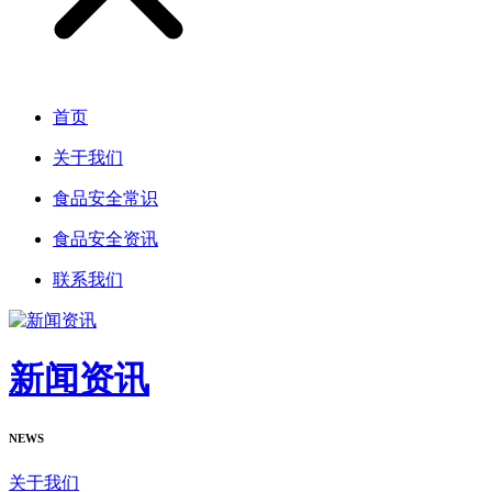
首页
关于我们
食品安全常识
食品安全资讯
联系我们
新闻资讯
NEWS
关于我们