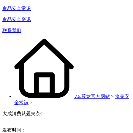
食品安全常识
食品安全资讯
联系我们
Z6.尊龙官方网站
>
食品安
全常识
>
大成消费从题夹杂C
发布时间：