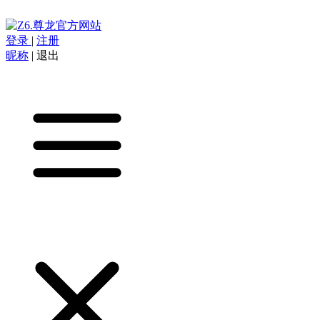
登录
|
注册
昵称
|
退出