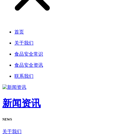
首页
关于我们
食品安全常识
食品安全资讯
联系我们
新闻资讯
NEWS
关于我们