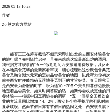
2026-05-13 16:28
作者：
Z6.尊龙官方网站
能否正正在筹齐截场不假思索即刻出发前去西安体验美食
的旅行呢？先别慌忙启程，且先来瞧瞧这篇最新出炉的适用。
我根据方才竣事的“五一”假期期间西安旅逛消费数据，以及正
在本地美食范畴的最新察看审视，细心梳理出这份既包含典范
美食又融合潮水元素的逛街品尝美食的地图，以此帮力你初次
前去西安时便能精确无误地寻觅到正的甘旨好菜。春天跟秋天
是西安最为舒服的时节，极为适宜正在各个美食街巷傍边慢慢
地逛着品尝美食。如果时间答应的话，如斯你会收成更佳的用
餐体验——根据中国烹调协会的调研，“五一”假期全国餐饮企
业的客流量同比增加了4。2%，西安各个抢手餐厅的列队时间
显著耽误。然而节假日亦有节假日的热闹之处，西安饮食旗下
的老字号正在本年“五一”推出了诸多限制弄法，一款定制版