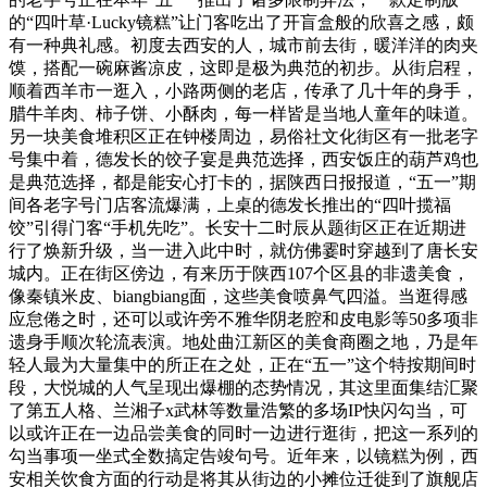
的“四叶草·Lucky镜糕”让门客吃出了开盲盒般的欣喜之感，颇
有一种典礼感。初度去西安的人，城市前去街，暖洋洋的肉夹
馍，搭配一碗麻酱凉皮，这即是极为典范的初步。从街启程，
顺着西羊市一逛入，小路两侧的老店，传承了几十年的身手，
腊牛羊肉、柿子饼、小酥肉，每一样皆是当地人童年的味道。
另一块美食堆积区正在钟楼周边，易俗社文化街区有一批老字
号集中着，德发长的饺子宴是典范选择，西安饭庄的葫芦鸡也
是典范选择，都是能安心打卡的，据陕西日报报道，“五一”期
间各老字号门店客流爆满，上桌的德发长推出的“四叶揽福
饺”引得门客“手机先吃”。长安十二时辰从题街区正在近期进
行了焕新升级，当一进入此中时，就仿佛霎时穿越到了唐长安
城内。正在街区傍边，有来历于陕西107个区县的非遗美食，
像秦镇米皮、biangbiang面，这些美食喷鼻气四溢。当逛得感
应怠倦之时，还可以或许旁不雅华阴老腔和皮电影等50多项非
遗身手顺次轮流表演。地处曲江新区的美食商圈之地，乃是年
轻人最为大量集中的所正在之处，正在“五一”这个特按期间时
段，大悦城的人气呈现出爆棚的态势情况，其这里面集结汇聚
了第五人格、兰湘子x武林等数量浩繁的多场IP快闪勾当，可
以或许正在一边品尝美食的同时一边进行逛街，把这一系列的
勾当事项一坐式全数搞定告竣句号。近年来，以镜糕为例，西
安相关饮食方面的行动是将其从街边的小摊位迁徙到了旗舰店