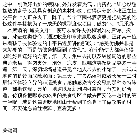
之中，刚做好出炉的镜糕向外分发着热气，再搭配上细心设想
摆放的盘子以及具有创意的素材标签，使得保守的小吃正在社
交平台上实正在火了一阵子。常宁宫园林酒店更是把纯真的吃
饭这件事提拔为了一成天的微型度假项目，破费13。9元采办
一本所谓的“通关文牒”，便可以或许去挑和诸如对唐诗、投
壶、冰壶这类使命，通过收集印章来赢取客房券。正如某一位
带着孩子去体验过的市平易近所讲的那般：“感受仿佛并非是
来就餐的，而是仿佛穿越回到了古代”。有个能使大都伴侣得
以吃好且逛好的方案，第一天，集中去街以及钟楼周边的那些
典范老店，将肉夹馍、泡馍、凉皮、甑糕这类招牌品类逐一尝
遍；第二天，深切城墙巷道寻觅当地人常去的小馆子，去试试
地道的裤带面取蘸水面；第三天，前去易俗社或者长安十二时
辰街区体验立异的非遗美食，感触感染古今交融的那种奇特味
道。如斯这般，典范、地道以及新潮均可兼顾，节拍刚好合
适。你预备把哪条攻略里的美食街区当做去西安吃一趟时的第
一坐呢，若是这篇逛吃地图由于帮到了你省下了做攻略的时
间，不要健忘前往搜狐，查看更多！
关键词：