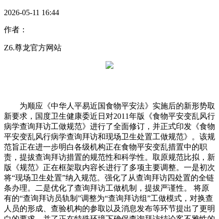
2026-05-11 16:44
作者：
Z6.尊龙官方网站
为顺应《中华人平易近国食物平安法》实施后的新形势取
新要求，国度卫生健康委近日对2011年版《食物平安变乱风行
病学查询拜访工做规范》进行了全面修订，并正式印发《食物
平安变乱风行病学查询拜访和现场卫生处置工做规范》。该规
范旨正在进一步明白各级机构正在食物平安变乱措置中的职
责，提拔查询拜访措置的规范性和科学性。取原规范比拟，新
版《规范》正在框架取内容长进行了多项主要调整。一是初次
将“现场卫生处置”纳入规范。强化了从查询拜访四处置的全链
条办理。二是优化了查询拜访工做机制，提拔严谨性。 将原
有的“查询拜访员轨制”调整为“查询拜访组”工做模式，对换查
人员的形成、查验机构的参取以及消息发布等环节提出了更明
白的要求，并了正在特殊环境下确保查询拜访结论客不雅性的