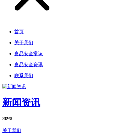
首页
关于我们
食品安全常识
食品安全资讯
联系我们
新闻资讯
NEWS
关于我们