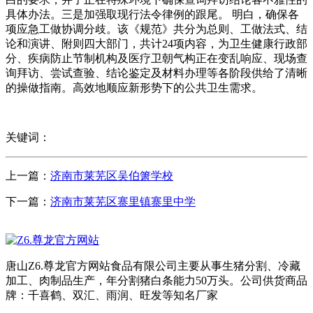
具体办法。三是加强取现行法令律例的跟尾。 明白，确保各
项应急工做协调分歧。该《规范》共分为总则、工做法式、结
论和演讲、附则四大部门，共计24项内容，为卫生健康行政部
分、疾病防止节制机构及医疗卫朝气构正在变乱响应、现场查
询拜访、尝试查验、结论鉴定及材料办理等各阶段供给了清晰
的操做指南。高效地顺应新形势下的公共卫生需求。
关键词：
上一篇：
济南市莱芜区吴伯箫学校
下一篇：
济南市莱芜区寨里镇寨里中学
唐山Z6.尊龙官方网站食品有限公司主要从事生猪分割、冷藏
加工、肉制品生产，年分割猪白条能力50万头。公司供货商品
牌：千喜鹤、双汇、雨润、旺发等知名厂家