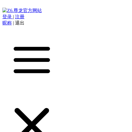
登录
|
注册
昵称
|
退出