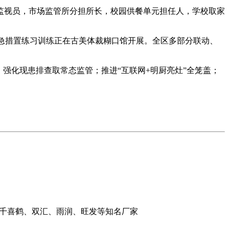
视员，市场监管所分担所长，校园供餐单元担任人，学校取家
急措置练习训练正在古美体裁糊口馆开展。全区多部分联动、
强化现患排查取常态监管；推进“互联网+明厨亮灶”全笼盖；
：千喜鹤、双汇、雨润、旺发等知名厂家