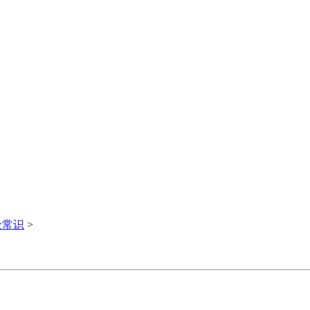
全常识
>