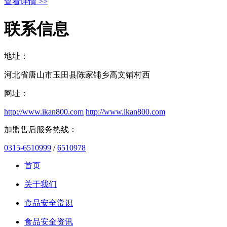
查看详情 >>
联系信息
地址：
河北省唐山市玉田县陈家铺乡高文铺村西
网址：
http://www.ikan800.com
http://www.ikan800.com
加盟售后服务热线：
0315-6510999
/
6510978
首页
关于我们
食品安全常识
食品安全资讯